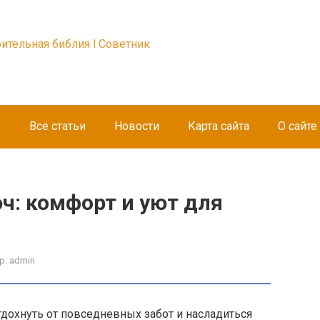
оительная библия l Советник
е
Все статьи
Новости
Карта сайта
О сайте
юч: комфорт и уют для
р:
admin
тдохнуть от повседневных забот и насладиться