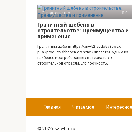
Строительство
0
Гранитный щебень в
строительстве: Преимущества и
применение
Гранитный щебень https://xn—52-5cdo5a8awv.xn--
p1ai/product/shheben-granitnyj/ является одним из
наиболее востребованных материалов в
строительной отрасли. Его прочность,
Главная
Читаемое
Интересно
© 2026 szo-bm.ru