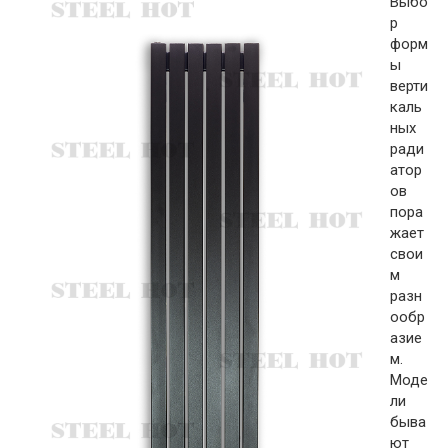
Выбо
р
форм
ы
верти
каль
ных
ради
атор
ов
пора
жает
свои
м
разн
ообр
азие
м.
Моде
ли
быва
ют